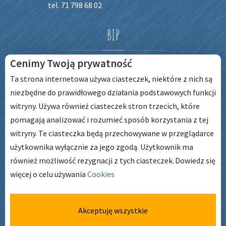
tel. 71 798 68 02
BIP
Cenimy Twoją prywatność
Ta strona internetowa używa ciasteczek, niektóre z nich są
niezbędne do prawidłowego działania podstawowych funkcji
witryny. Używa również ciasteczek stron trzecich, które
pomagają analizować i rozumieć sposób korzystania z tej
witryny. Te ciasteczka będą przechowywane w przeglądarce
użytkownika wyłącznie za jego zgodą. Użytkownik ma
GODZINY
PRACY
również możliwość rezygnacji z tych ciasteczek.
Dowiedz się
więcej o celu używania
Cookies
pon. – pt. godz: 6:45 – 17:00
Akceptuję wszystkie