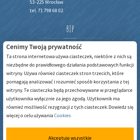
53-225 Wrocław
tel. 71 798 68 02
BIP
Cenimy Twoją prywatność
Ta strona internetowa używa ciasteczek, niektóre z nich są
niezbędne do prawidłowego działania podstawowych funkcji
witryny. Używa również ciasteczek stron trzecich, które
pomagają analizować i rozumieć sposób korzystania z tej
witryny. Te ciasteczka będą przechowywane w przeglądarce
użytkownika wyłącznie za jego zgodą. Użytkownik ma
GODZINY
PRACY
również możliwość rezygnacji z tych ciasteczek.
Dowiedz się
więcej o celu używania
Cookies
pon. – pt. godz: 6:45 – 17:00
Akceptuję wszystkie