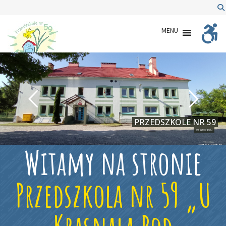
Przedszkole nr 59 "U Krasnala Pod Narcyzem" we
MENU
PRZEDSZKOLE NR 59
we Wrocławiu
Witamy na stronie
Przedszkola nr 59 „U