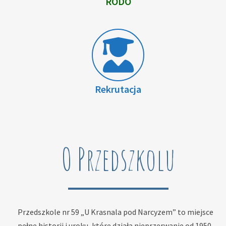
RODO
Rekrutacja
O Przedszkolu
Przedszkole nr 59 „U Krasnala pod Narcyzem” to miejsce
pełne historii i uroku, które działa nieprzerwanie od 1950