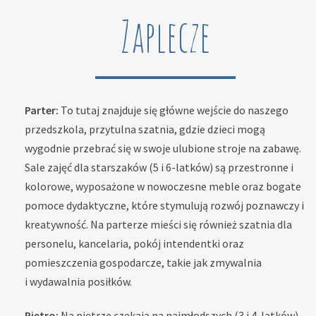
Zaplecze
Parter:
To tutaj znajduje się główne wejście do naszego
przedszkola, przytulna szatnia, gdzie dzieci mogą
wygodnie przebrać się w swoje ulubione stroje na zabawę.
Sale zajęć dla starszaków (5 i 6-latków) są przestronne i
kolorowe, wyposażone w nowoczesne meble oraz bogate
pomoce dydaktyczne, które stymulują rozwój poznawczy i
kreatywność. Na parterze mieści się również szatnia dla
personelu, kancelaria, pokój intendentki oraz
pomieszczenia gospodarcze, takie jak zmywalnia
i wydawalnia posiłków.
Piętro:
Na piętrze czekają na najmłodszych (3 i 4-latków)