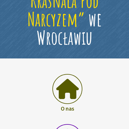
Krasnala Pod
Narcyzem”
we
Wrocławiu
O nas