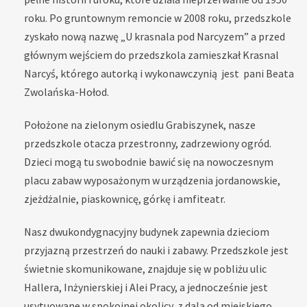
roku. Po gruntownym remoncie w 2008 roku, przedszkole
zyskało nową nazwę „U krasnala pod Narcyzem” a przed
głównym wejściem do przedszkola zamieszkał Krasnal
Narcyś, którego autorką i wykonawczynią jest pani Beata
Zwolańska-Hołod.
Położone na zielonym osiedlu Grabiszynek, nasze
przedszkole otacza przestronny, zadrzewiony ogród.
Dzieci mogą tu swobodnie bawić się na nowoczesnym
placu zabaw wyposażonym w urządzenia jordanowskie,
zjeżdżalnie, piaskownicę, górkę i amfiteatr.
Nasz dwukondygnacyjny budynek zapewnia dzieciom
przyjazną przestrzeń do nauki i zabawy. Przedszkole jest
świetnie skomunikowane, znajduje się w pobliżu ulic
Hallera, Inżynierskiej i Alei Pracy, a jednocześnie jest
usytuowane w spokojnej okolicy, z dala od miejskiego