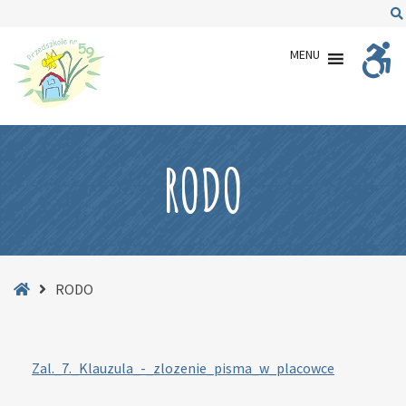
–
RODO
MENU
RODO
Strona
RODO
główna
Zal._7._Klauzula_-_zlozenie_pisma_w_placowce