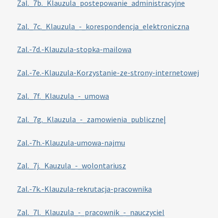
Zal._7b._Klauzula_postepowanie_administracyjne
Zal._7c._Klauzula_-_korespondencja_elektroniczna
Zal.-7d.-Klauzula-stopka-mailowa
Zal.-7e.-Klauzula-Korzystanie-ze-strony-internetowej
Zal._7f._Klauzula_-_umowa
Zal._7g._Klauzula_-_zamowienia_publiczne|
Zal.-7h.-Klauzula-umowa-najmu
Zal._7j._Kauzula_-_wolontariusz
Zal.-7k.-Klauzula-rekrutacja-pracownika
Zal._7l._Klauzula_-_pracownik_-_nauczyciel