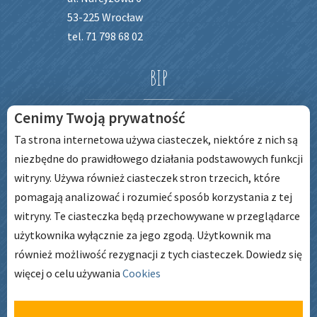
53-225 Wrocław
tel. 71 798 68 02
BIP
Cenimy Twoją prywatność
Ta strona internetowa używa ciasteczek, niektóre z nich są
niezbędne do prawidłowego działania podstawowych funkcji
witryny. Używa również ciasteczek stron trzecich, które
pomagają analizować i rozumieć sposób korzystania z tej
witryny. Te ciasteczka będą przechowywane w przeglądarce
użytkownika wyłącznie za jego zgodą. Użytkownik ma
GODZINY
PRACY
również możliwość rezygnacji z tych ciasteczek.
Dowiedz się
więcej o celu używania
Cookies
pon. – pt. godz: 6:45 – 17:00