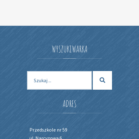
WYSZUKIWARKA
Szukaj
Szukaj
dla:
ADRES
Przedszkole nr 59
ul. Narcyzowa 6