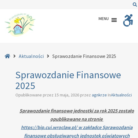
–
Sprawozdanie
MENU
Finansowe
2025
Strona
Aktualności
Sprawozdanie Finansowe 2025
główna
Sprawozdanie Finansowe
2025
Opublikowane przez
15 maja, 2026
przez
agnkrze
In
Aktualności
Sprawozdanie finansowe jednostki za rok 2025 zostało
opublikowane na stronie
https://bip.cui.wroclaw.pl/ w zakładce Sprawozdania
finansowe obsługiwanych jednostek oświatowych