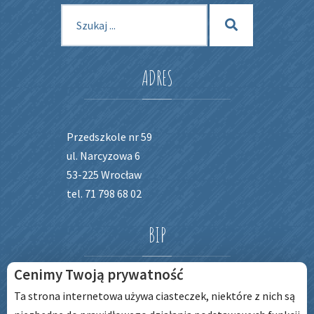
Szukaj
Szukaj
dla:
ADRES
Przedszkole nr 59
ul. Narcyzowa 6
53-225 Wrocław
tel. 71 798 68 02
BIP
Cenimy Twoją prywatność
Ta strona internetowa używa ciasteczek, niektóre z nich są