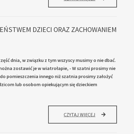
CZEŃSTWEM DZIECI ORAZ ZACHOWANIEM
zęść dnia, w związku z tym wszyscy musimy o nie dbać.
można zostawić je w wiatrołapie, - W szatni prosimy nie
 do pomieszczenia innego niż szatnia prosimy założyć
rodzicom lub osobom opiekującym się dzieckiem
ZWRACAMY
CZYTAJ WIĘCEJ
SIĘ
Z
PROŚBĄ