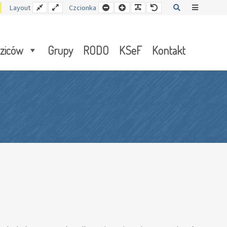
Kontrast
Stały
Wide
Mniejsza
Czcionka
Czcionka
Czcionka
Szukaj
Offcanva
Layout
Czcionka
y
żółto-
układ
layout
czcionka
czarny
Sidebar
dziców
Grupy
RODO
KSeF
Kontakt