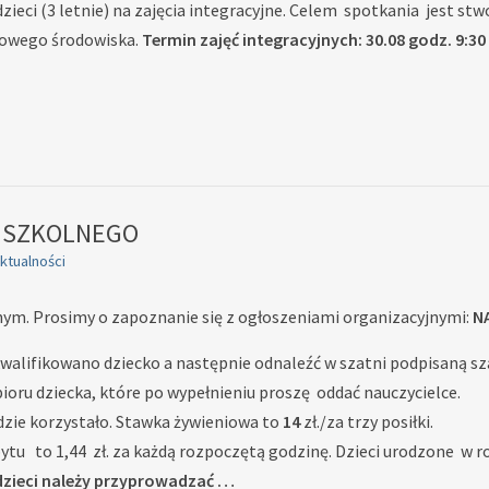
ieci (3 letnie) na zajęcia integracyjne. Celem spotkania jest stw
nowego środowiska.
Termin zajęć integracyjnych: 30.08 godz. 9:30
U SZKOLNEGO
ktualności
ym. Prosimy o zapoznanie się z ogłoszeniami organizacyjnymi:
N
akwalifikowano dziecko a następnie odnaleźć w szatni podpisaną sz
ioru dziecka, które po wypełnieniu proszę oddać nauczycielce.
ędzie korzystało. Stawka żywieniowa to
14
zł./za trzy posiłki.
tu to 1,44 zł. za każdą rozpoczętą godzinę. Dzieci urodzone w ro
 dzieci należy przyprowadzać …