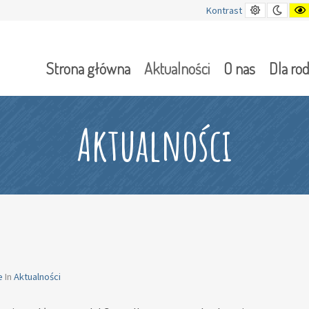
Kontrast
Tryb
Kontrast
domyślny
nocn
Strona główna
Aktualności
O nas
Dla ro
Aktualności
e
In
Aktualności