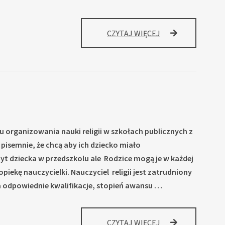
OGŁOSZENIA
CZYTAJ WIĘCEJ
NA
POCZĄTEK
ROKU
SZKOLNEGO
 organizowania nauki religii w szkołach publicznych z
 pisemnie, że chcą aby ich dziecko miało
yt dziecka w przedszkolu ale Rodzice mogą je w każdej
piekę nauczycielki. Nauczyciel religii jest zatrudniony
 odpowiednie kwalifikacje, stopień awansu …
RELIGIA W PRZED
CZYTAJ WIĘCEJ