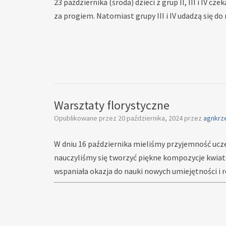
23 października (środa) dzieci z grup II, III i IV
za progiem. Natomiast grupy III i IV udadzą się d
Warsztaty florystyczne
Opublikowane przez
20 października, 2024
przez
agnkrz
W dniu 16 października mieliśmy przyjemność ucz
nauczyliśmy się tworzyć piękne kompozycje kwiat
wspaniała okazja do nauki nowych umiejętności i r