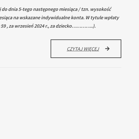
do dnia 5-tego następnego miesiąca / tzn. wysokość
esiąca
na wskazane indywidualne konta. W tytule wpłaty
 59 , za wrzesień 2024 r., za dziecko…………..).
ODPŁATNOŚĆ
CZYTAJ WIĘCEJ
ZA
PRZEDSZKOLE