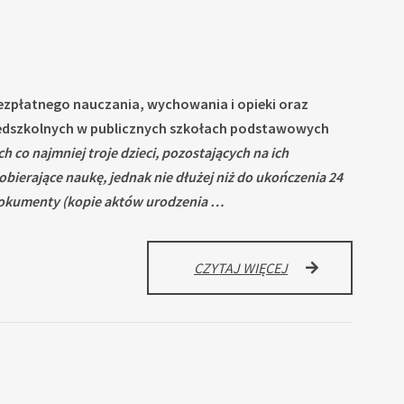
O
PRZESTRZEGANIE
ZASAD
ZWIĄZANYCH
Z
BEZPIECZEŃSTW
 bezpłatnego nauczania, wychowania i opieki oraz
DZIECI
zedszkolnych w publicznych szkołach podstawowych
ORAZ
 co najmniej troje dzieci, pozostających na ich
ZACHOWANIEM
PORZĄDKU
ierające naukę, jednak nie dłużej niż do ukończenia 24
W
 dokumenty (kopie aktów urodzenia …
PRZEDSZKOLU
ZWOLNIENIA
CZYTAJ WIĘCEJ
Z
OPŁATY
STAŁEJ