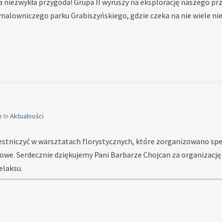
 czeka niezwykła przygoda! Grupa II wyruszy na eksplorację naszego
o malowniczego parku Grabiszyńskiego, gdzie czeka na nie wiele n
e
In
Aktualności
estniczyć w warsztatach florystycznych, które zorganizowano spe
owe. Serdecznie dziękujemy Pani Barbarze Chojcan za organizację
elaksu.