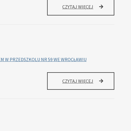
WARSZTATY
CZYTAJ WIĘCEJ
FLORYSTYCZNE
EM W PRZEDSZKOLU NR 59 WE WROCŁAWIU
STANDARDY
CZYTAJ WIĘCEJ
OCHRONY
DZIECI
PRZED
AGRESJĄ
I
KRZYWDZENIEM