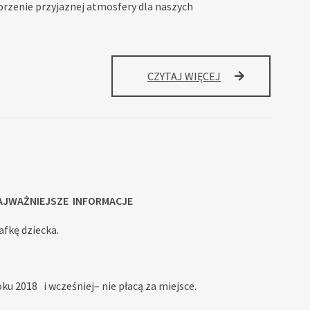
orzenie przyjaznej atmosfery dla naszych
ZAJĘCIA
CZYTAJ WIĘCEJ
INTEGRACYJNE
AJWAŻNIEJSZE INFORMACJE
afkę dziecka.
ku 2018 i wcześniej– nie płacą za miejsce.