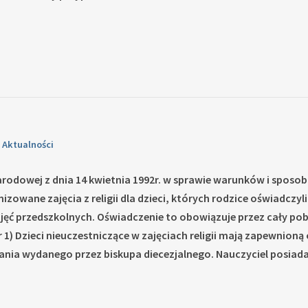
n
Aktualności
rodowej z dnia 14 kwietnia 1992r. w sprawie warunków i sposobu
owane zajęcia z religii dla dzieci, których rodzice oświadczyli
ajęć przedszkolnych.
Oświadczenie to obowiązuje przez cały pob
 1)
Dzieci nieuczestniczące w zajęciach religii mają zapewnioną o
nia wydanego przez biskupa diecezjalnego. Nauczyciel posiada