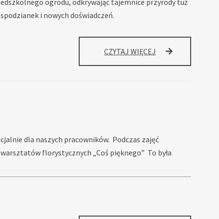
 przedszkolnego ogrodu, odkrywając tajemnice przyrody tuż
iespodzianek i nowych doświadczeń.
SPOTKANIE
CZYTAJ WIĘCEJ
EDUKACYJNE
Z
LEŚNIKIEM
cjalnie dla naszych pracowników. Podczas zajęć
 warsztatów florystycznych „Coś pięknego” To była