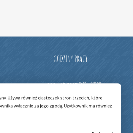
GODZINY
PRACY
pon. – pt. godz: 6:45 – 17:00
ny. Używa również ciasteczek stron trzecich, które
ownika wyłącznie za jego zgodą. Użytkownik ma również