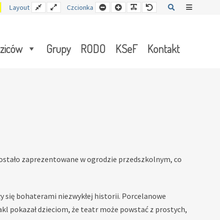
Kontrast
Stały
Wide
Mniejsza
Czcionka
Czcionka
Czcionka
Szukaj
Offcanva
Layout
Czcionka
y
żółto-
układ
layout
czcionka
czarny
Sidebar
dziców
Grupy
RODO
KSeF
Kontakt
 zostało zaprezentowane w ogrodzie przedszkolnym, co
y się bohaterami niezwykłej historii. Porcelanowe
takl pokazał dzieciom, że teatr może powstać z prostych,