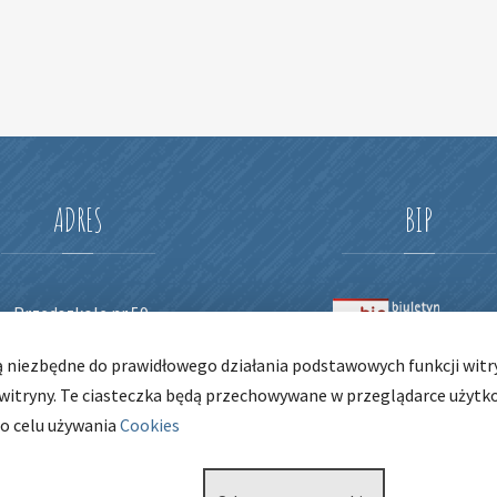
ADRES
BIP
Przedszkole nr 59
ul. Narcyzowa 6
ą niezbędne do prawidłowego działania podstawowych funkcji witry
53-225 Wrocław
 witryny. Te ciasteczka będą przechowywane w przeglądarce użytk
tel. 71 798 68 02
 o celu używania
Cookies