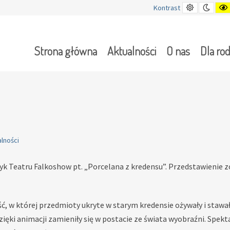
Kontrast
Tryb
Kontrast
domyślny
nocn
Strona główna
Aktualności
O nas
Dla ro
lności
yk Teatru Falkoshow pt. „Porcelana z kredensu”. Przedstawienie
, w której przedmioty ukryte w starym kredensie ożywały i stawał
ięki animacji zamieniły się w postacie ze świata wyobraźni. Spek