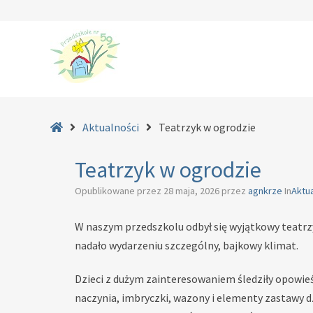
–
Teatrzyk
Strona
Aktualności
Teatrzyk w ogrodzie
w
główna
ogrodzie
Teatrzyk w ogrodzie
Opublikowane przez
28 maja, 2026
przez
agnkrze
In
Aktua
W naszym przedszkolu odbył się wyjątkowy teatrz
nadało wydarzeniu szczególny, bajkowy klimat.
Dzieci z dużym zainteresowaniem śledziły opowieść
naczynia, imbryczki, wazony i elementy zastawy dz