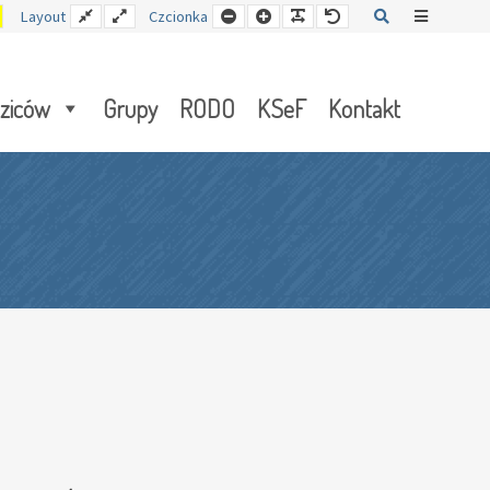
Kontrast
Stały
Wide
Mniejsza
Czcionka
Czcionka
Czcionka
Szukaj
Offcanva
Layout
Czcionka
y
żółto-
układ
layout
czcionka
czarny
Sidebar
dziców
Grupy
RODO
KSeF
Kontakt