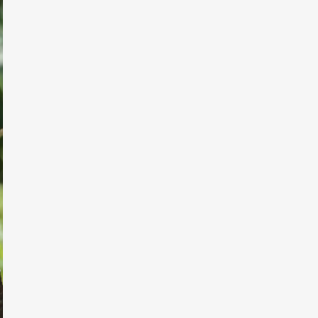
NIM
WALCZYĆ