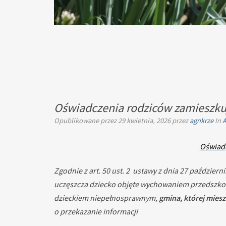
Oświadczenia rodziców zamieszkuj
Opublikowane przez
29 kwietnia, 2026
przez
agnkrze
In
A
Oświadc
Zgodnie z art. 50 ust. 2 ustawy z dnia 27 paździe
uczęszcza dziecko objęte wychowaniem przedszkoln
dzieckiem niepełnosprawnym,
gmina, której mies
o przekazanie informacji