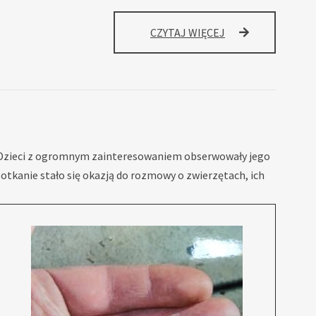
NAJCZĘSTSZE
CZYTAJ WIĘCEJ
BŁĘDY
RODZICIELSKIE
W
WYCHOWANIU
CYFROWYM
DZIECI.
 Dzieci z ogromnym zainteresowaniem obserwowały jego
potkanie stało się okazją do rozmowy o zwierzętach, ich