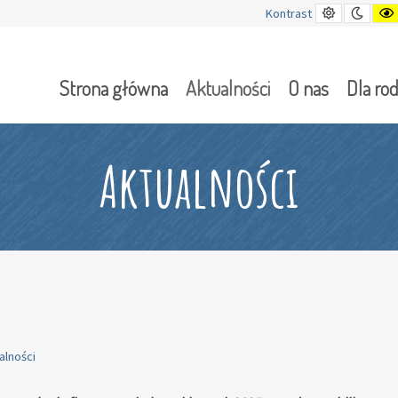
Kontrast
Tryb
Kontrast
domyślny
nocn
Strona główna
Aktualności
O nas
Dla ro
Aktualności
alności