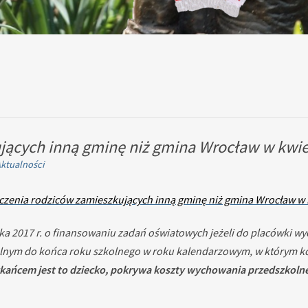
ących inną gminę niż gmina Wrocław w kwiet
ktualności
zenia rodziców zamieszkujących inną gminę niż gmina Wrocław w k
rnika 2017 r. o finansowaniu zadań oświatowych jeżeli do placówk
ym do końca roku szkolnego w roku kalendarzowym, w którym kończ
zkańcem jest to dziecko, pokrywa koszty wychowania przedszkolne