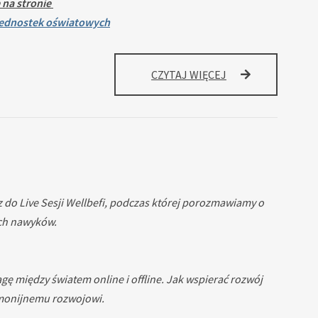
 na stronie
 jednostek oświatowych
SPRAWOZDANIE
CZYTAJ WIĘCEJ
FINANSOWE
2025
 do Live Sesji Wellbefi, podczas której porozmawiamy o
ych nawyków.
ę między światem online i offline. Jak wspierać rozwój
armonijnemu rozwojowi.