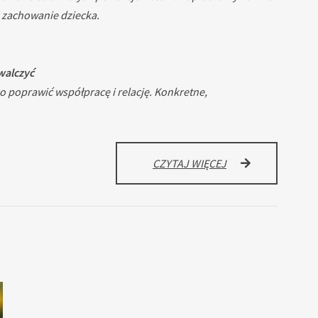
a zachowanie dziecka.
walczyć
 poprawić współpracę i relację. Konkretne,
MAŁY
CZYTAJ WIĘCEJ
PERFEKCJONISTA,
MAŁY
BUNTOWNIK
–
JAK
WSPIERAĆ
TEMPERAMENT
DZIECKA
ZAMIAST
Z