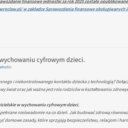
awozdanie finansowe jednostki za rok 2025 zostało opublikowane
i.wroclaw.pl/ w zakładce Sprawozdania finansowe obsługiwanych
w wychowaniu cyfrowym dzieci.
alności
snego i niekontrolowanego kontaktu dziecka z technologią? Dołącz
y świat oraz jak ważna jest rola rodziców w kształtowaniu zdrow
dzicielskie w wychowaniu cyfrowym dzieci.
popełniane nieświadomie na co dzień. Jak budować zdrową równowag
zyć domowe zasady, które sprzyjają bezpieczeństwu, relacjom i h