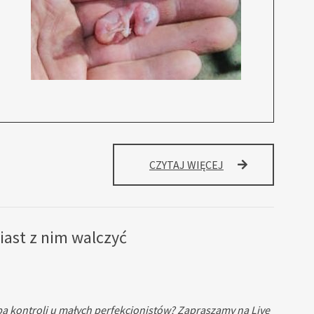
CZYTAJ WIĘCEJ
iast z nim walczyć
eba kontroli u małych perfekcjonistów? Zapraszamy na Live