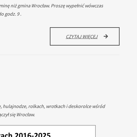
 gminę niż gmina Wrocław. Proszę wypełnić wówczas
o godz. 9 .
OŚWIADCZENIA
CZYTAJ WIĘCEJ
RODZICÓW
ZAMIESZKUJĄCYC
INNĄ
GMINĘ
NIŻ
GMINA
WROCŁAW
W
KWIETNIU
2026
R.
e, hulajnodze, rolkach, wrotkach i deskorolce wśród
czył się Wrocław.