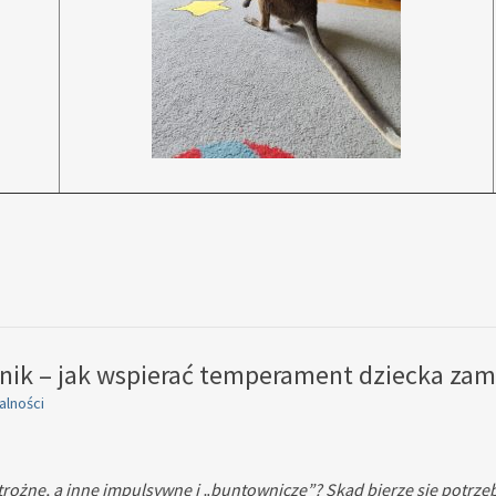
nik – jak wspierać temperament dziecka zam
alności
ostrożne, a inne impulsywne i „buntownicze”? Skąd bierze się potrz